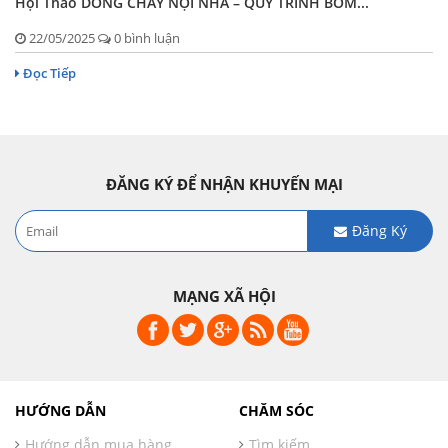
Hội Thảo DÒNG CHẢY NỘI NHA – QUY TRÌNH BƠM...
22/05/2025
0 bình luận
Đọc Tiếp
ĐĂNG KÝ ĐỂ NHẬN KHUYẾN MẠI
Đăng Ký
MẠNG XÃ HỘI
HƯỚNG DẪN
CHĂM SÓC
Hướng dẫn mua hàng
Tìm kiếm