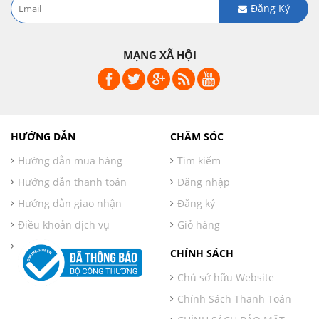
Đăng Ký
MẠNG XÃ HỘI
HƯỚNG DẪN
CHĂM SÓC
Hướng dẫn mua hàng
Tìm kiếm
Hướng dẫn thanh toán
Đăng nhập
Hướng dẫn giao nhận
Đăng ký
Điều khoản dịch vụ
Giỏ hàng
CHÍNH SÁCH
Chủ sở hữu Website
Chính Sách Thanh Toán