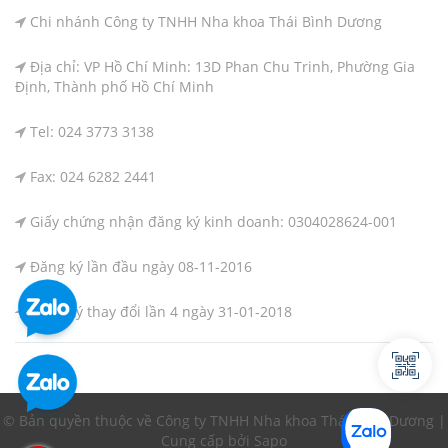
Chi nhánh Công ty TNHH Nha khoa Thái Bình Dương
Địa chỉ: VP Hồ Chí Minh: 13D Phan Chu Trinh, Phường Gia
Định, Thành phố Hồ Chí Minh
Tel: 024 3773 3138
Fax: 024 6282 2441
Giấy chứng nhận đăng ký kinh doanh: 0304028624-001
Đăng ký lần đầu ngày 08-11-2016
Đăng ký thay đổi lần 4 ngày 31-01-2018
© Bản quyền thuộc về Công ty TNHH Nha khoa Thái Bình Dương |
Cung cấp bởi Sapo