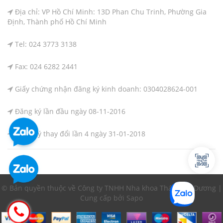
Địa chỉ: VP Hồ Chí Minh: 13D Phan Chu Trinh, Phường Gia
Định, Thành phố Hồ Chí Minh
Tel: 024 3773 3138
Fax: 024 6282 2441
Giấy chứng nhận đăng ký kinh doanh: 0304028624-001
Đăng ký lần đầu ngày 08-11-2016
Đăng ký thay đổi lần 4 ngày 31-01-2018
© Bản quyền thuộc về Công ty TNHH Nha khoa Thái Bình Dương |
Cung cấp bởi Sapo