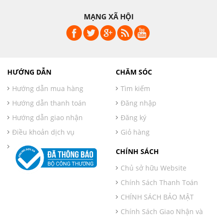
MẠNG XÃ HỘI
HƯỚNG DẪN
CHĂM SÓC
Hướng dẫn mua hàng
Tìm kiếm
Hướng dẫn thanh toán
Đăng nhập
Hướng dẫn giao nhận
Đăng ký
Điều khoản dịch vụ
Giỏ hàng
CHÍNH SÁCH
Chủ sở hữu Website
Chính Sách Thanh Toán
CHÍNH SÁCH BẢO MẬT
Chính Sách Giao Nhận và