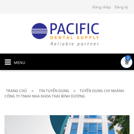
Đăng nhập
Đăng ký
0
MENU
TRANG CHỦ
TIN TUYỂN DỤNG
TUYỂN DỤNG CHI NHÁNH
CÔNG TY TNHH NHA KHOA THÁI BÌNH DƯƠNG