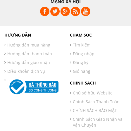
MẠNG XÃ HỘI
HƯỚNG DẪN
CHĂM SÓC
Hướng dẫn mua hàng
Tìm kiếm
Hướng dẫn thanh toán
Đăng nhập
Hướng dẫn giao nhận
Đăng ký
Điều khoản dịch vụ
Giỏ hàng
CHÍNH SÁCH
Chủ sở hữu Website
Chính Sách Thanh Toán
CHÍNH SÁCH BẢO MẬT
Chính Sách Giao Nhận và
Vận Chuyển