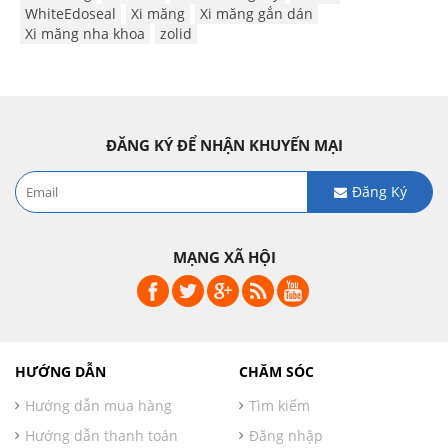
WhiteEdoseal
Xi măng
Xi măng gắn dán
Xi măng nha khoa
zolid
ĐĂNG KÝ ĐỂ NHẬN KHUYẾN MẠI
Đăng Ký
MẠNG XÃ HỘI
HƯỚNG DẪN
CHĂM SÓC
Hướng dẫn mua hàng
Tìm kiếm
Hướng dẫn thanh toán
Đăng nhập