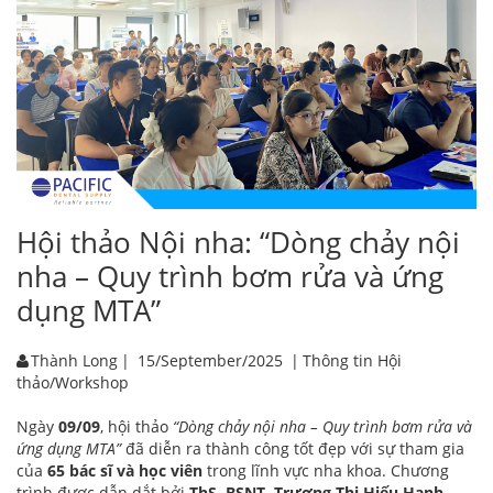
Hội thảo Nội nha: “Dòng chảy nội
nha – Quy trình bơm rửa và ứng
dụng MTA”
Thành Long
|
15/September/2025
|
Thông tin Hội
thảo/Workshop
Ngày
09/09
, hội thảo
“Dòng chảy nội nha – Quy trình bơm rửa và
ứng dụng MTA”
đã diễn ra thành công tốt đẹp với sự tham gia
của
65 bác sĩ và học viên
trong lĩnh vực nha khoa. Chương
trình được dẫn dắt bởi
ThS. BSNT. Trương Thị Hiếu Hạnh
–