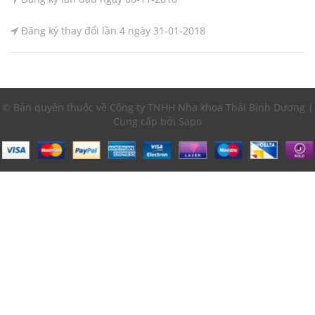
Đăng ký thay đổi lần 4 ngày 31-01-2018
© Bản quyền thuộc về Công ty TNHH Nha khoa Thái Bình Dương |
Cung cấp bởi Sapo