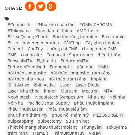
CHIA SẺ:
#Composite
#Nha khoa bảo tồn
#OMNICHROMA
#Tokuyama
#Xâm lấn tối thiểu
AMD Laser
Bác sĩ Quang Khánh
Bảo tồn răng tự nhiên
Bioceramic
Bisco
boneregeneration
CắtChóp
Cấy ghép Implant
Cement
CheTủy
chứng chỉ CME
chứng nhận CME
CME
composite
Composite Supra Nano
điều trị tủy
EdosealMTA
Eighteeth
EndocemMTA
EndocemPremixed
Endodontic
gắn dán
HMU
hội thảo composite
hội thảo composite trám răng
hội thảo nha khoa
hội thảo trám răng
implant
IS III Active
IS-III Active
Laser
Laser Diode
Laser Nha Khoa
linner
Maruchi
Mectron
MTA
Neobiotech
Neobiotech Symposium
Nha chu
Nội nha
NộiNha
Pacific Dental Supply
phẫu thuật implant
Phẫu Thuật Laser
Phẫu thuật siêu âm
phục hình thẩm mỹ
phục hồi thẩm mỹ
PIEZOSURGERY
pulpcapping
pulpectomy
Sứ sinh học
Thiết kế máng phẫu thuật implant
ThủngSàn
Tokuyama
trám răng
TrámBít
TrámBítỐngTủy
VRHM