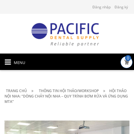
Đăng nhập
Đăng ký
0
MENU
TRANG CHỦ
THÔNG TIN HỘI THẢO/WORKSHOP
HỘI THẢO
NỘI NHA: “DÒNG CHẢY NỘI NHA – QUY TRÌNH BƠM RỬA VÀ ỨNG DỤNG
MTA”