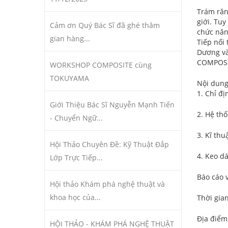
Trám răn
giới. Tu
Cảm ơn Quý Bác Sĩ đã ghé thăm
chức năng
gian hàng...
Tiếp nối
Dương và
COMPOSI
WORKSHOP COMPOSITE cùng
TOKUYAMA
Nội dung
1. Chỉ đ
Giới Thiệu Bác Sĩ Nguyễn Mạnh Tiến
2. Hệ th
- Chuyển Ngữ...
3. Kĩ th
Hội Thảo Chuyên Đề: Kỹ Thuật Đắp
4. Keo d
Lớp Trực Tiếp...
Báo cáo v
Hội thảo Khám phá nghệ thuật và
khoa học của...
Thời gia
Địa điểm
HỘI THẢO - KHÁM PHÁ NGHỆ THUẬT