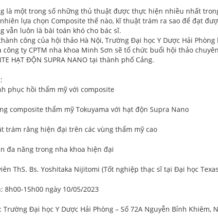
g là một trong số những thủ thuật được thực hiện nhiều nhất tro
y nhiên lựa chọn Composite thế nào, kĩ thuật trám ra sao để đạt đư
 vẫn luôn là bài toán khó cho bác sĩ.
 thành công của hội thảo Hà Nội, Trường Đại học Y Dược Hải Phòng
 công ty CPTM nha khoa Minh Sơn sẽ tổ chức buổi hội thảo chuy
TE HẠT ĐỘN SUPRA NANO tại thành phố Cảng.
:
ịnh phục hồi thẩm mỹ với composite
ống composite thẩm mỹ Tokuyama với hạt độn Supra Nano
uật trám răng hiện đại trên các vùng thẩm mỹ cao
án đa năng trong nha khoa hiện đại
iên ThS. Bs. Yoshitaka Nijitomi (Tốt nghiệp thạc sĩ tại Đại học Tex
n: 8h00-15h00 ngày 10/05/2023
: Trường Đại học Y Dược Hải Phòng – Số 72A Nguyễn Bỉnh Khiêm, 