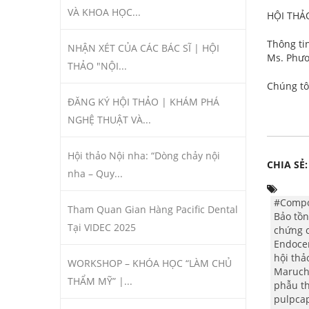
VÀ KHOA HỌC...
HỘI THẢ
Thông tin
NHẬN XÉT CỦA CÁC BÁC SĨ | HỘI
Ms. Phươ
THẢO "NỘI...
Chúng tô
ĐĂNG KÝ HỘI THẢO | KHÁM PHÁ
NGHỆ THUẬT VÀ...
Hội thảo Nội nha: “Dòng chảy nội
CHIA SẺ:
nha – Quy...
#Compo
Tham Quan Gian Hàng Pacific Dental
Bảo tồn
Tại VIDEC 2025
chứng 
Endoc
hội thả
WORKSHOP – KHÓA HỌC “LÀM CHỦ
Maruch
THẨM MỸ” |...
phẫu th
pulpca