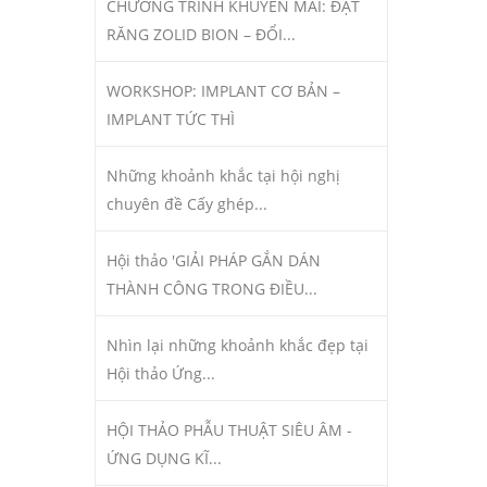
CHƯƠNG TRÌNH KHUYẾN MÃI: ĐẶT
RĂNG ZOLID BION – ĐỔI...
WORKSHOP: IMPLANT CƠ BẢN –
IMPLANT TỨC THÌ
Những khoảnh khắc tại hội nghị
chuyên đề Cấy ghép...
Hội thảo 'GIẢI PHÁP GẮN DÁN
THÀNH CÔNG TRONG ĐIỀU...
Nhìn lại những khoảnh khắc đẹp tại
Hội thảo Ứng...
HỘI THẢO PHẪU THUẬT SIÊU ÂM -
ỨNG DỤNG KĨ...