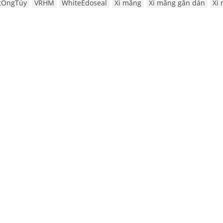
tỐngTủy
VRHM
WhiteEdoseal
Xi măng
Xi măng gắn dán
Xi