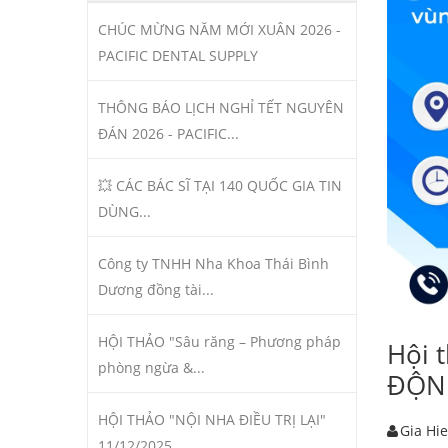
CHÚC MỪNG NĂM MỚI XUÂN 2026 -
PACIFIC DENTAL SUPPLY
THÔNG BÁO LỊCH NGHỈ TẾT NGUYÊN
ĐÁN 2026 - PACIFIC...
💥 CÁC BÁC SĨ TẠI 140 QUỐC GIA TIN
DÙNG...
Công ty TNHH Nha Khoa Thái Bình
Dương đồng tài...
HỘI THẢO "Sâu răng – Phương pháp
Hội 
phòng ngừa &...
ĐỘN 
HỘI THẢO "NỘI NHA ĐIỀU TRỊ LẠI"
Gia Hi
11/12/2025