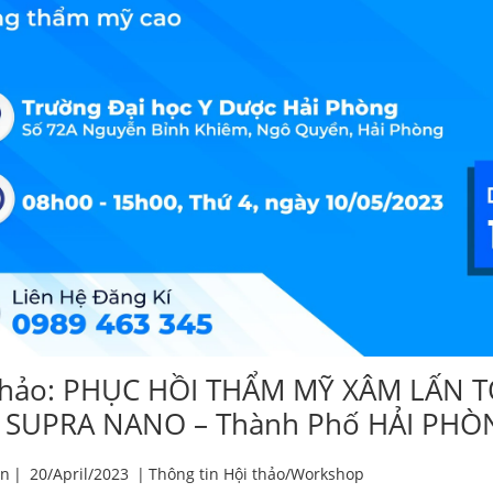
thảo: PHỤC HỒI THẨM MỸ XÂM LẤN T
SUPRA NANO – Thành Phố HẢI PHÒ
en
|
20/April/2023
|
Thông tin Hội thảo/Workshop