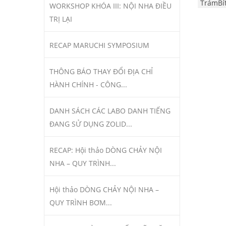
TrámBí
WORKSHOP KHÓA III: NỘI NHA ĐIỀU
TRỊ LẠI
RECAP MARUCHI SYMPOSIUM
THÔNG BÁO THAY ĐỔI ĐỊA CHỈ
HÀNH CHÍNH - CÔNG...
DANH SÁCH CÁC LABO DANH TIẾNG
ĐANG SỬ DỤNG ZOLID...
RECAP: Hội thảo DÒNG CHẢY NỘI
NHA – QUY TRÌNH...
Hội thảo DÒNG CHẢY NỘI NHA –
QUY TRÌNH BƠM...