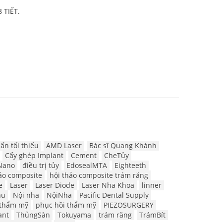
 TIẾT.
ấn tối thiểu
AMD Laser
Bác sĩ Quang Khánh
Cấy ghép Implant
Cement
CheTủy
Nano
điều trị tủy
EdosealMTA
Eighteeth
ảo composite
hội thảo composite trám răng
e
Laser
Laser Diode
Laser Nha Khoa
linner
hu
Nội nha
NộiNha
Pacific Dental Supply
 thẩm mỹ
phục hồi thẩm mỹ
PIEZOSURGERY
ant
ThủngSàn
Tokuyama
trám răng
TrámBít