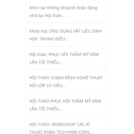
Nhìn lại những khoảnh khắc đáng
nhớ tại Hội thảo...
Khóa học ỨNG DỤNG VẬT LIỆU SINH
HỌC TRONG ĐIỀU...
Hội thảo: PHỤC HỒI THẨM MỸ XÂM
LẤN TỐI THIỂU...
HỘI THẢO 'CHẠM ĐỈNH NGHỆ THUẬT
VỚI LỚP SỨ SIÊU...
HỘI THẢO PHỤC HỒI THẨM MỸ XÂM
LẤN TỐI THIỂU...
HỘI THẢO: WORKSHOP CÁC KĨ
THUẬT PHÂN TÍCH PHIM CEPH...