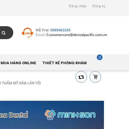
Đăng nhập
Đăng ký
Hỗ Trợ:
0989463345
Email:
Customercare@dentalpacific.com.vn
0
 MUA HÀNG ONLINE
THIẾT KẾ PHÒNG KHÁM
I THẨM MỸ XÂM LẤN TỐI