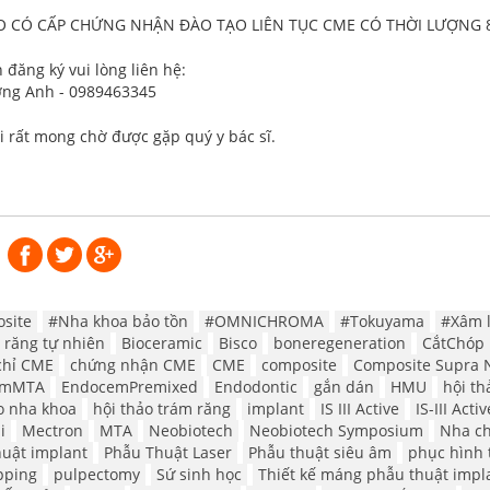
O CÓ CẤP CHỨNG NHẬN ĐÀO TẠO LIÊN TỤC CME CÓ THỜI LƯỢNG 8
 đăng ký vui lòng liên hệ:
ng Anh - 0989463345
i rất mong chờ được gặp quý y bác sĩ.
site
#Nha khoa bảo tồn
#OMNICHROMA
#Tokuyama
#Xâm l
 răng tự nhiên
Bioceramic
Bisco
boneregeneration
CắtChóp
chỉ CME
chứng nhận CME
CME
composite
Composite Supra 
emMTA
EndocemPremixed
Endodontic
gắn dán
HMU
hội th
o nha khoa
hội thảo trám răng
implant
IS III Active
IS-III Activ
i
Mectron
MTA
Neobiotech
Neobiotech Symposium
Nha c
uật implant
Phẫu Thuật Laser
Phẫu thuật siêu âm
phục hình
pping
pulpectomy
Sứ sinh học
Thiết kế máng phẫu thuật impl