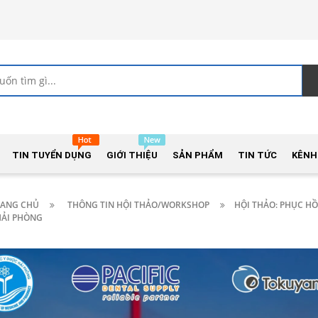
TIN TUYỂN DỤNG
GIỚI THIỆU
SẢN PHẨM
TIN TỨC
KÊNH
RANG CHỦ
THÔNG TIN HỘI THẢO/WORKSHOP
HỘI THẢO: PHỤC HỒ
HẢI PHÒNG