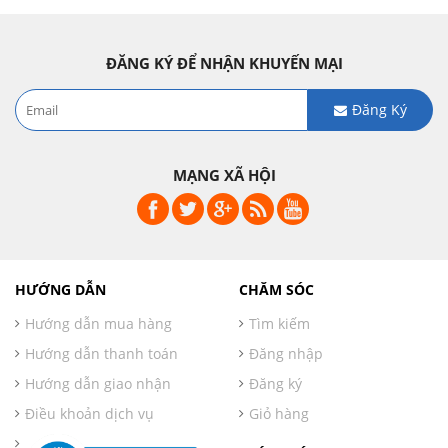
ĐĂNG KÝ ĐỂ NHẬN KHUYẾN MẠI
Đăng Ký
MẠNG XÃ HỘI
HƯỚNG DẪN
CHĂM SÓC
Hướng dẫn mua hàng
Tìm kiếm
Hướng dẫn thanh toán
Đăng nhập
Hướng dẫn giao nhận
Đăng ký
Điều khoản dịch vụ
Giỏ hàng