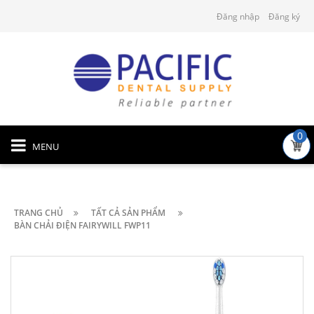
Đăng nhập
Đăng ký
0
MENU
TRANG CHỦ
TẤT CẢ SẢN PHẨM
BÀN CHẢI ĐIỆN FAIRYWILL FWP11