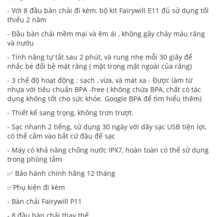
- Với 8 đầu bàn chải đi kèm, bộ kit Fairywill E11 đủ sử dụng tối
thiểu 2 năm
- Đầu bàn chải mềm mại và êm ái , không gây chảy máu răng
và nướu
- Tính năng tự tắt sau 2 phút, và rung nhẹ mỗi 30 giây để
nhắc bé đổi bề mặt răng ( mặt trong mặt ngoài của răng)
- 3 chế độ hoạt động : sạch , vừa, và mát xa - Được làm từ
nhựa với tiêu chuẩn BPA -free ( không chứa BPA, chất có tác
dụng không tốt cho sức khỏe. Google BPA để tìm hiểu thêm)
- Thiết kế sang trọng, không trơn trượt.
- Sạc nhanh 2 tiếng, sử dụng 30 ngày với dây sạc USB tiện lợi,
có thể cắm vào bất cứ đâu để sạc
- Máy có khả năng chống nước IPX7, hoàn toàn có thể sử dụng
trong phòng tắm
✅ Bảo hành chính hãng 12 tháng
✅Phụ kiện đi kèm
- Bàn chải Fairywill P11
- 8 đầu bàn chải thay thế