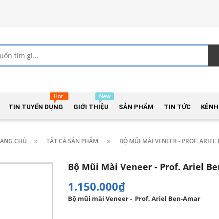
TIN TUYỂN DỤNG
GIỚI THIỆU
SẢN PHẨM
TIN TỨC
KÊNH
RANG CHỦ
TẤT CẢ SẢN PHẨM
BỘ MŨI MÀI VENEER - PROF. ARIE
Bộ Mũi Mài Veneer - Prof. Ariel B
1.150.000₫
Bộ mũi mài Veneer - Prof. Ariel Ben-Amar