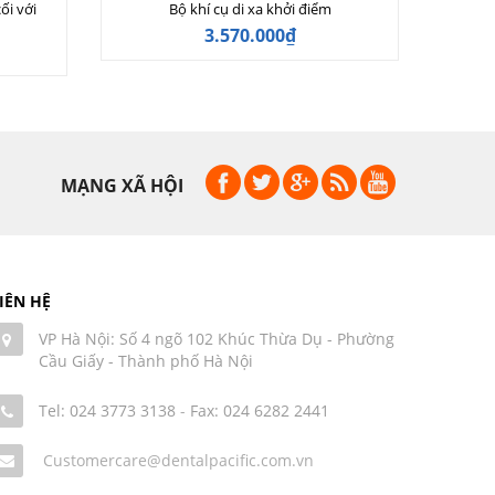
ối với
Bộ khí cụ di xa khởi điểm
3.570.000₫
MẠNG XÃ HỘI
IÊN HỆ
VP Hà Nội: Số 4 ngõ 102 Khúc Thừa Dụ - Phường
Cầu Giấy - Thành phố Hà Nội
Tel: 024 3773 3138
-
Fax: 024 6282 2441
Customercare@dentalpacific.com.vn