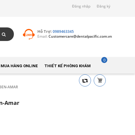
Đăng nhập
Đăng ký
Hỗ Trợ:
0989463345
Email:
Customercare@dentalpacific.com.vn
0
 MUA HÀNG ONLINE
THIẾT KẾ PHÒNG KHÁM
L BEN-AMAR
en-Amar