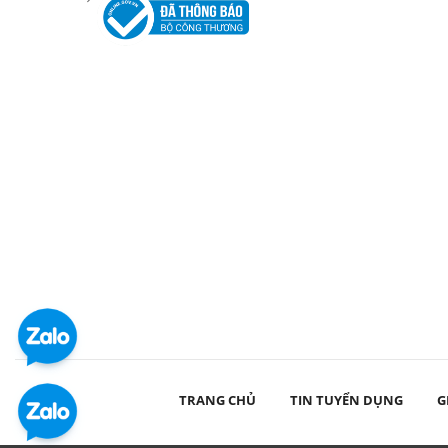
TRANG CHỦ
TIN TUYỂN DỤNG
G