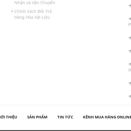
Nhận và Vận Chuyển
Chính Sách Đổi Trả
Hàng Hóa Vật Liệu
P
0
IỚI THIỆU
SẢN PHẨM
TIN TỨC
KÊNH MUA HÀNG ONLIN