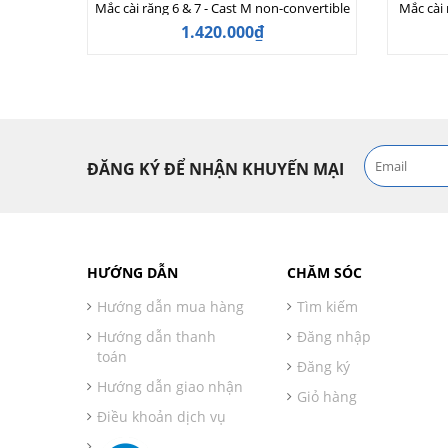
Mắc cài răng 6 & 7 - Cast M non-convertible
Mắc cài 
1.420.000₫
ĐĂNG KÝ ĐỂ NHẬN KHUYẾN MẠI
HƯỚNG DẪN
CHĂM SÓC
Hướng dẫn mua hàng
Tìm kiếm
Hướng dẫn thanh
Đăng nhập
toán
Đăng ký
Hướng dẫn giao nhận
Giỏ hàng
Điều khoản dịch vụ