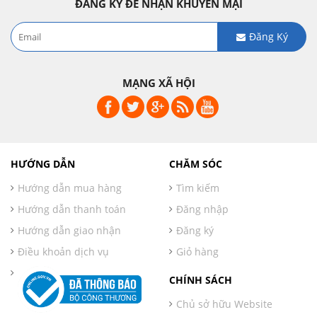
ĐĂNG KÝ ĐỂ NHẬN KHUYẾN MẠI
Đăng Ký
MẠNG XÃ HỘI
HƯỚNG DẪN
CHĂM SÓC
Hướng dẫn mua hàng
Tìm kiếm
Hướng dẫn thanh toán
Đăng nhập
Hướng dẫn giao nhận
Đăng ký
Điều khoản dịch vụ
Giỏ hàng
CHÍNH SÁCH
Chủ sở hữu Website