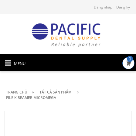
Đăng nhập
Đăng ký
0
MENU
TRANG CHỦ
TẤT CẢ SẢN PHẨM
FILE K REAMER MICROMEGA