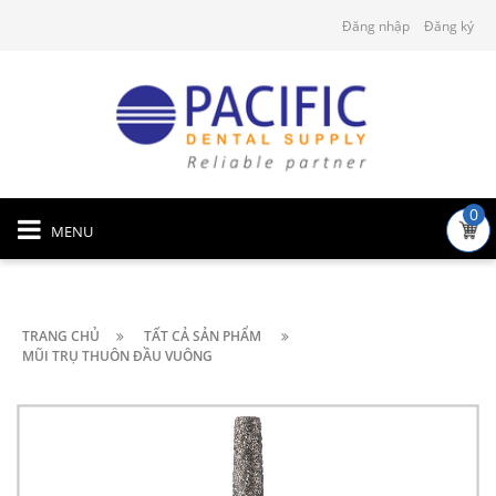
Đăng nhập
Đăng ký
0
MENU
TRANG CHỦ
TẤT CẢ SẢN PHẨM
MŨI TRỤ THUÔN ĐẦU VUÔNG