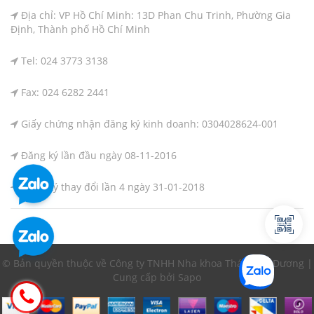
Địa chỉ: VP Hồ Chí Minh: 13D Phan Chu Trinh, Phường Gia
Định, Thành phố Hồ Chí Minh
Tel: 024 3773 3138
Fax: 024 6282 2441
Giấy chứng nhận đăng ký kinh doanh: 0304028624-001
Đăng ký lần đầu ngày 08-11-2016
Đăng ký thay đổi lần 4 ngày 31-01-2018
© Bản quyền thuộc về Công ty TNHH Nha khoa Thái Bình Dương |
Cung cấp bởi Sapo