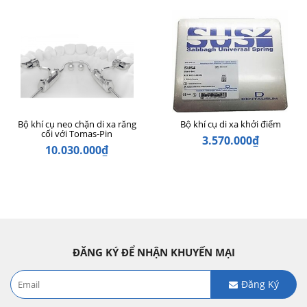
Bộ khí cụ neo chặn di xa răng
Bộ khí cụ di xa khởi điểm
cối với Tomas-Pin
3.570.000₫
10.030.000₫
ĐĂNG KÝ ĐỂ NHẬN KHUYẾN MẠI
Đăng Ký