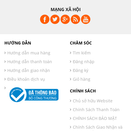
MẠNG XÃ HỘI
HƯỚNG DẪN
CHĂM SÓC
Hướng dẫn mua hàng
Tìm kiếm
Hướng dẫn thanh toán
Đăng nhập
Hướng dẫn giao nhận
Đăng ký
Điều khoản dịch vụ
Giỏ hàng
CHÍNH SÁCH
Chủ sở hữu Website
Chính Sách Thanh Toán
CHÍNH SÁCH BẢO MẬT
Chính Sách Giao Nhận và