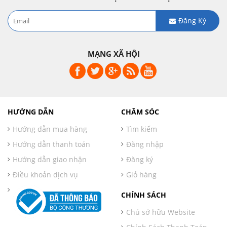
Đăng Ký
MẠNG XÃ HỘI
HƯỚNG DẪN
CHĂM SÓC
Hướng dẫn mua hàng
Tìm kiếm
Hướng dẫn thanh toán
Đăng nhập
Hướng dẫn giao nhận
Đăng ký
Điều khoản dịch vụ
Giỏ hàng
CHÍNH SÁCH
Chủ sở hữu Website