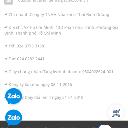
Customercare@dentalpacific.com.vn
Chi nhánh Công ty TNHH Nha khoa Thái Bình Dương
Địa chỉ: VP Hồ Chí Minh: 13D Phan Chu Trinh, Phường Gia
Định, Thành phố Hồ Chí Minh
Tel: 024 3773 3138
Fax: 024 6282 2441
Giấy chứng nhận đăng ký kinh doanh: 0304028624-001
Đăng ký lần đầu ngày 08-11-2016
Đăng ký thay đổi lần 4 ngày 31-01-2018