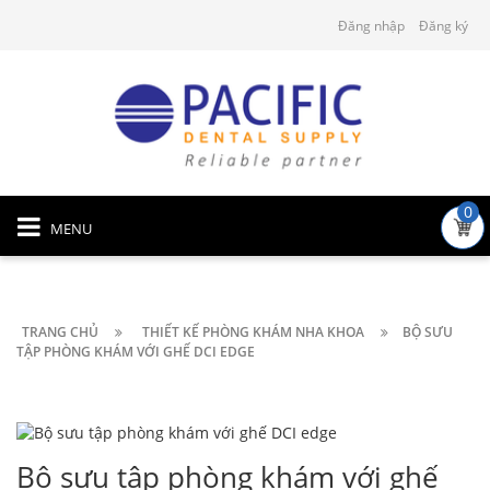
Đăng nhập
Đăng ký
0
MENU
TRANG CHỦ
THIẾT KẾ PHÒNG KHÁM NHA KHOA
BỘ SƯU
TẬP PHÒNG KHÁM VỚI GHẾ DCI EDGE
Bộ sưu tập phòng khám với ghế